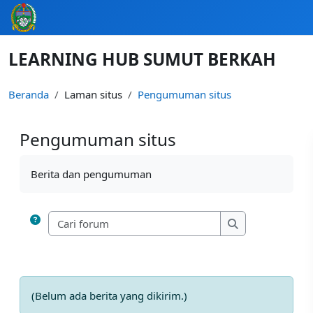
Lewati ke konten utama
LEARNING HUB SUMUT BERKAH
Beranda
Laman situs
Pengumuman situs
Pengumuman situs
Syarat penyelesaian
Berita dan pengumuman
Cari forum
Cari forum
(Belum ada berita yang dikirim.)