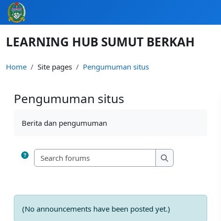
Skip to main content
LEARNING HUB SUMUT BERKAH
Home
Site pages
Pengumuman situs
Pengumuman situs
Completion requirements
Berita dan pengumuman
Search forums
Search forums
(No announcements have been posted yet.)